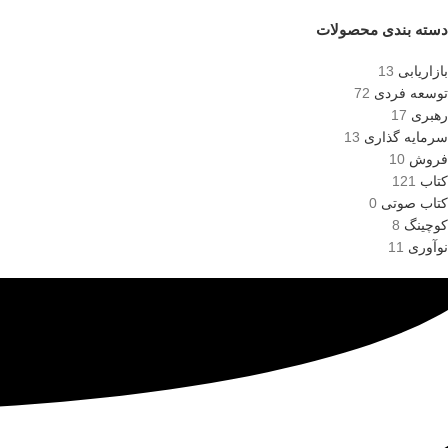
دسته بندی محصولات
بازاریابی
13
توسعه فردی
72
رهبری
17
سرمایه گذاری
13
فروش
10
کتاب
121
کتاب صوتی
0
کوچینگ
8
نوآوری
11