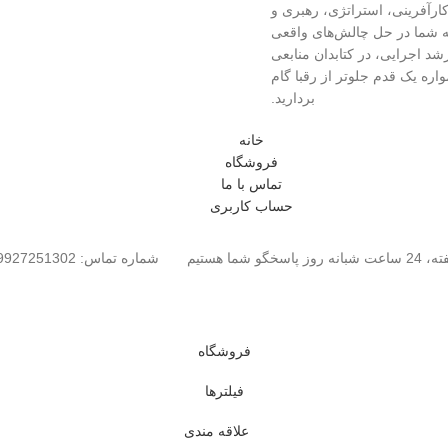
کارآفرینی، استراتژی، رهبری و
به شما در حل چالش‌های واقعی
شد اجرایی، در کتابدان منابعی
واره یک قدم جلوتر از رقبا گام
بردارید.
خانه
فروشگاه
تماس با ما
حساب کاربری
ره تماس: 09927251302
فروشگاه
فیلترها
علاقه مندی